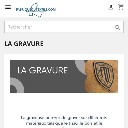
shopping_cart



LA GRAVURE